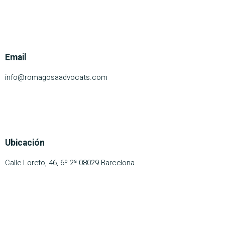
Email
info@romagosaadvocats.com
Ubicación
Calle Loreto, 46, 6º 2ª 08029 Barcelona
PROGRAMA KIT DIGITAL COFINANCIADO POR LOS FONDOS NEXT
GENERATION (EU) DEL MECANISMO DE RECUPERACIÓN Y
RESILIENCIA